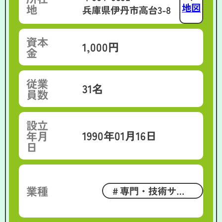
地図
地
兵庫県伊丹市高台3-8
資本
1,000円
金
従業
31名
員数
設立
1990年01月16日
年月
日
業種
専門・技術サー
ビス業、学術研究