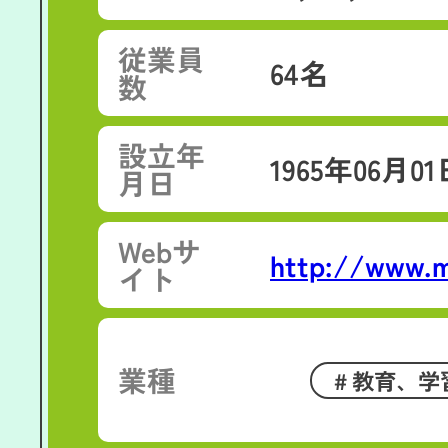
従業員
64名
数
設立
年
1965年06月01
月日
Web
サ
http://www.m
イト
業種
教育、学