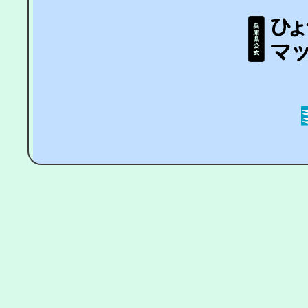
個人情報
Copyright © letswork-