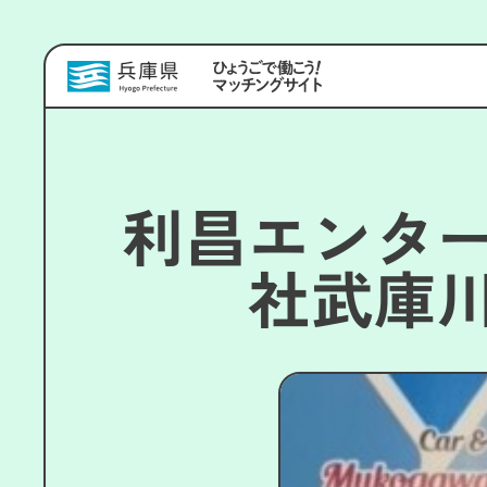
利昌エンタ
社武庫