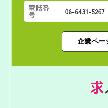
電話番
06-6431-5267
号
企業ペー