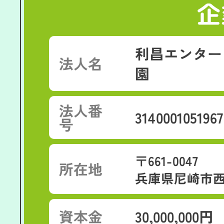
企
利昌エンター
法人名
園
法人番
3140001051967
号
〒661-0047
所在地
兵庫県尼崎市西昆
資本金
30,000,000円