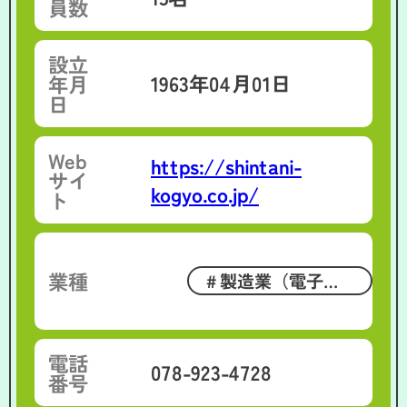
員数
設立
1963年04月01日
年月
日
Web
https://shintani-
サイ
kogyo.co.jp/
ト
業種
製造業（電子・
機械・鉄鋼・金
属）
電話
078-923-4728
番号