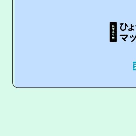
個人情報
Copyright © letswork-