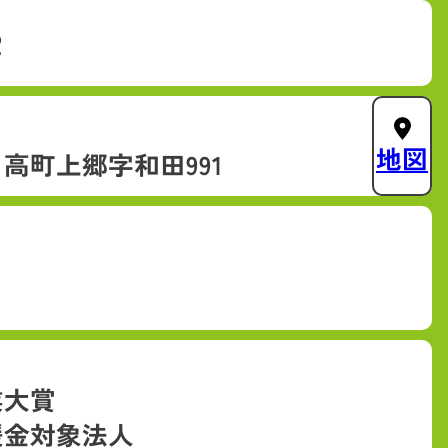
2
地図
高町上郷字和田991
業大賞
援金対象法人