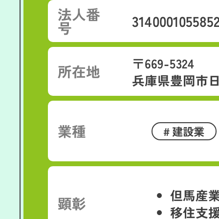
法人番
314000105585
号
〒669-5324
所在地
兵庫県豊岡市日
業種
建設業
但馬産
顕彰
移住支