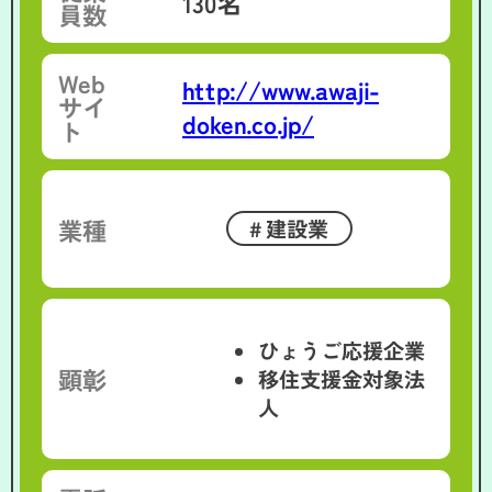
130名
員数
Web
http://www.awaji-
サイ
doken.co.jp/
ト
業種
建設業
ひょうご応援企業
顕彰
移住支援金対象法
人