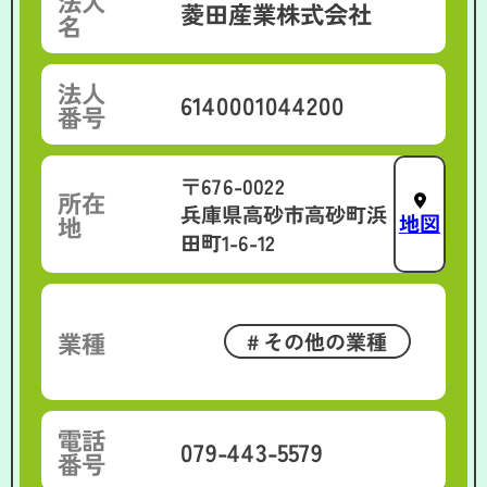
法人
菱田産業株式会社
名
法人
6140001044200
番号
〒676-0022
所在
兵庫県高砂市高砂町浜
地図
地
田町1-6-12
業種
その他の業種
電話
079-443-5579
番号