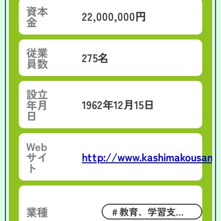
資本
22,000,000円
金
従業
275名
員数
設立
1962年12月15日
年月
日
Web
http://www.kashimakousan.c
サイ
ト
業種
教育、学習支援