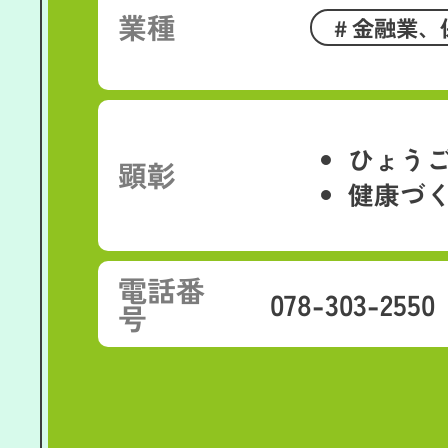
業種
金融業、
ひょう
顕彰
健康づ
電話番
078-303-2550
号