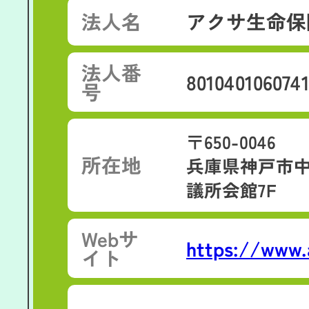
法人名
アクサ生命保
法人番
801040106074
号
〒650-0046
所在地
兵庫県神戸市中
議所会館7F
Web
サ
https://www.
イト