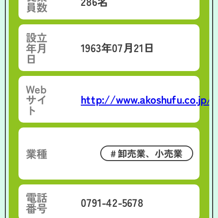
286名
員数
設立
1963年07月21日
年月
日
Web
http://www.akoshufu.co.jp/
サイ
ト
業種
卸売業、小売業
電話
0791-42-5678
番号