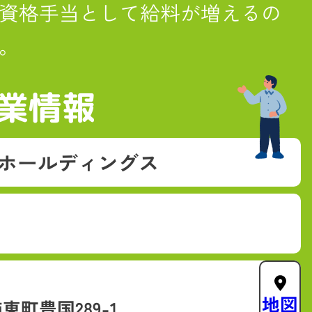
資格手当として給料が増えるの
。
業情報
ホールディングス
5
地図
町豊国289-1