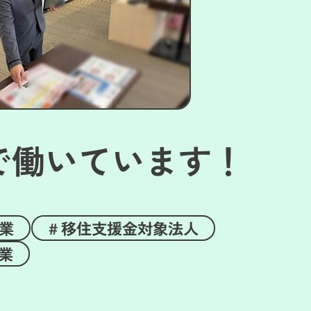
で働いています！
業
移住支援金対象法人
業